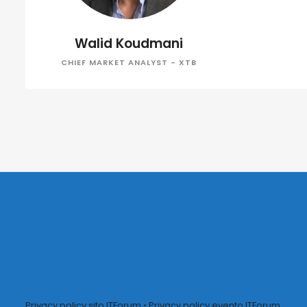
Walid Koudmani
CHIEF MARKET ANALYST - XTB
Privacy policy sito ITForum
•
Privacy policy evento ITForum