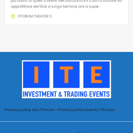
più bassi di quelli a breve. Nell’Eurozona è il caso d’iniziare ad
approfittare dei titoli a lungo termine, ora a super...
ITFORUM THEATER 3
Privacy policy sito ITForum
•
Privacy policy evento ITForum