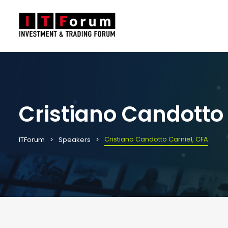
Cristiano Candotto 
Cristiano Candotto Carniel, CFA
ITForum
Speakers